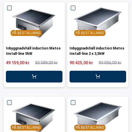
PÅ BESTÄLLNING
PÅ BESTÄLLNING
Inbyggnadshäll induction Metos
Inbyggnadshäll induction Metos
Install-line 5kW
Install-line 2 x 3,5kW
49 159,00 kr
50 589,00 kr
90 425,00 kr
93 056,00 kr
PÅ BESTÄLLNING
PÅ BESTÄLLNING