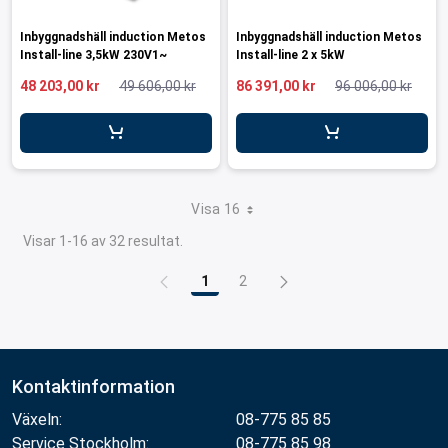
Inbyggnadshäll induction Metos
Inbyggnadshäll induction Metos
Install-line 3,5kW 230V1~
Install-line 2 x 5kW
48 203,00 kr
49 606,00 kr
86 391,00 kr
96 006,00 kr
Visa 16
Visar 1-16 av 32 resultat.
1
2
Sida
Sida
Kontaktinformation
Växeln:
08-775 85 85
Service Stockholm:
08-775 85 98