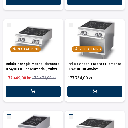
ar för transportlådor
vagnar
ttvagnar
PÅ BESTÄLLNING
PÅ BESTÄLLNING
Induktionsspis Metos Diamante
Induktionsspis Metos Diamante
D74/10TCII bordsmodell, 20kW
D74/10GCII 4x5kW
172 469,00 kr
172 472,00 kr
177 734,00 kr