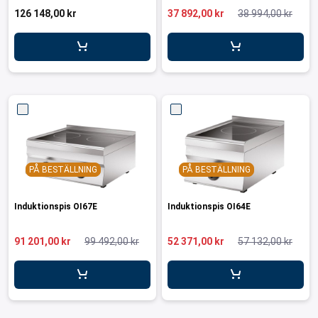
126 148,00 kr
37 892,00 kr
38 994,00 kr
PÅ BESTÄLLNING
PÅ BESTÄLLNING
Induktionspis OI67E
Induktionspis OI64E
91 201,00 kr
99 492,00 kr
52 371,00 kr
57 132,00 kr