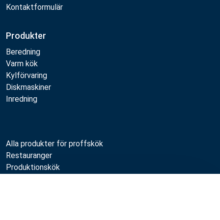
Kontaktformulär
Produkter
Beredning
Varm kök
Kylförvaring
Diskmaskiner
Inredning
Alla produkter för proffskök
Restauranger
Produktionskök
Livscykeltjänster
Underhåll för proffskök
Jämför
Professionell köksplanering