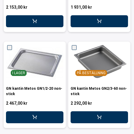
ar för transportlådor
2 153,00 kr
1 931,00 kr
vagnar
ttvagnar
I LAGER
PÅ BESTÄLLNING
GN kantin Metos GN1/2-20 non-
GN kantin Metos GN2/3-60 non-
stick
stick
2 467,00 kr
2 292,00 kr