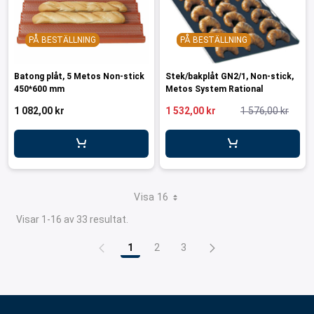
PÅ BESTÄLLNING
PÅ BESTÄLLNING
Batong plåt, 5 Metos Non-stick
Stek/bakplåt GN2/1, Non-stick,
450*600 mm
Metos System Rational
1 082,00 kr
1 532,00 kr
1 576,00 kr
Visa 16
Visar 1-16 av 33 resultat.
1
2
3
Sida
Sida
Sida