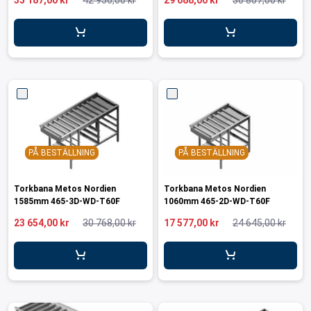
35 187,00 kr
42 956,00 kr
29 088,00 kr
36 807,00 kr
ar för transportlådor
vagnar
ttvagnar
PÅ BESTÄLLNING
PÅ BESTÄLLNING
Torkbana Metos Nordien
Torkbana Metos Nordien
1585mm 465-3D-WD-T60F
1060mm 465-2D-WD-T60F
23 654,00 kr
30 768,00 kr
17 577,00 kr
24 645,00 kr