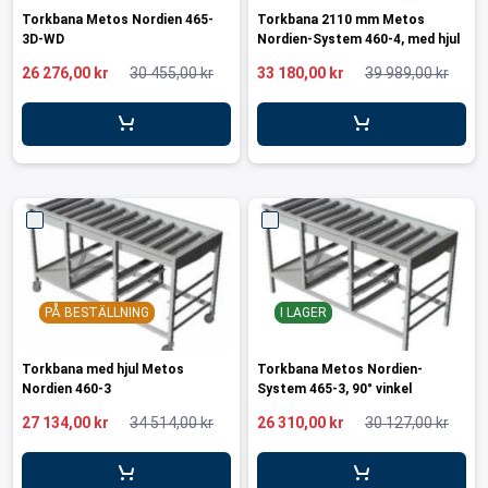
Torkbana Metos Nordien 465-
Torkbana 2110 mm Metos
3D-WD
Nordien-System 460-4, med hjul
26 276,00 kr
30 455,00 kr
33 180,00 kr
39 989,00 kr
PÅ BESTÄLLNING
I LAGER
Torkbana med hjul Metos
Torkbana Metos Nordien-
Nordien 460-3
System 465-3, 90° vinkel
27 134,00 kr
34 514,00 kr
26 310,00 kr
30 127,00 kr