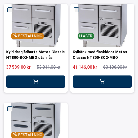
PÅ BESTÄLLNING
I LAGER
Kyld draglådhurts Metos Classic
Kylbänk med flasklådor Metos
NT800-BO2-MBO utan lås
Classic NT800-BO2-MBO
37 539,00 kr
53 811,00 kr
41 146,00 kr
60 136,00 kr
PÅ BESTÄLLNING