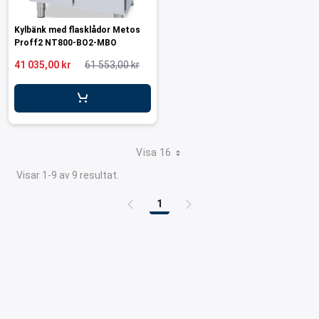
Kylbänk med flasklådor Metos
Proff2 NT800-BO2-MBO
41 035,00 kr
61 553,00 kr
Visa 16
Visar 1-9 av 9 resultat.
1
Sida