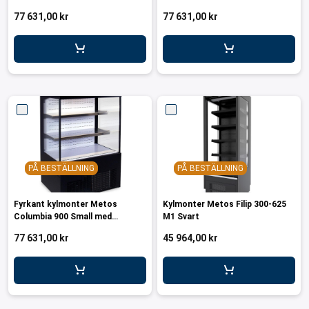
ar för transportlådor
77 631,00 kr
77 631,00 kr
vagnar
ttvagnar
PÅ BESTÄLLNING
PÅ BESTÄLLNING
Fyrkant kylmonter Metos
Kylmonter Metos Filip 300-625
Columbia 900 Small med
M1 Svart
nattrullgardin
77 631,00 kr
45 964,00 kr