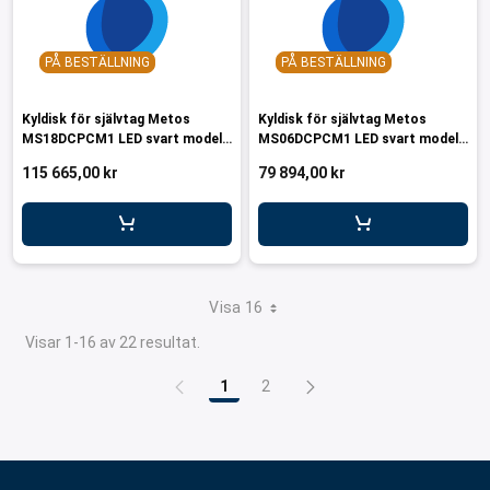
PÅ BESTÄLLNING
PÅ BESTÄLLNING
Kyldisk för självtag Metos
Kyldisk för självtag Metos
MS18DCPCM1 LED svart modell
MS06DCPCM1 LED svart modell
med glas dörrar
med glas dörrar
115 665,00 kr
79 894,00 kr
Visa 16
Visar 1-16 av 22 resultat.
1
2
Sida
Sida