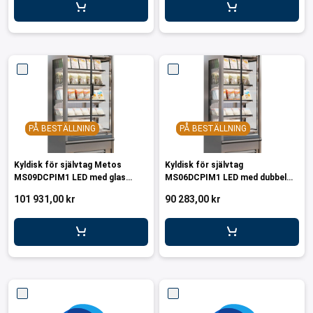
PÅ BESTÄLLNING
PÅ BESTÄLLNING
Kyldisk för självtag Metos
Kyldisk för självtag
MS09DCPIM1 LED med glas
MS06DCPIM1 LED med dubbel
dörrar
glasdörrar
101 931,00 kr
90 283,00 kr