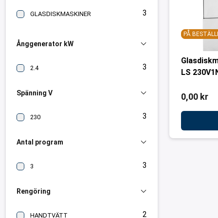
3
GLASDISKMASKINER
PÅ BESTÄLL
Ånggenerator kW
Glasdisk
3
2.4
LS 230V1
Spänning V
0,00 kr
3
230
Antal program
3
3
Rengöring
2
HANDTVÄTT