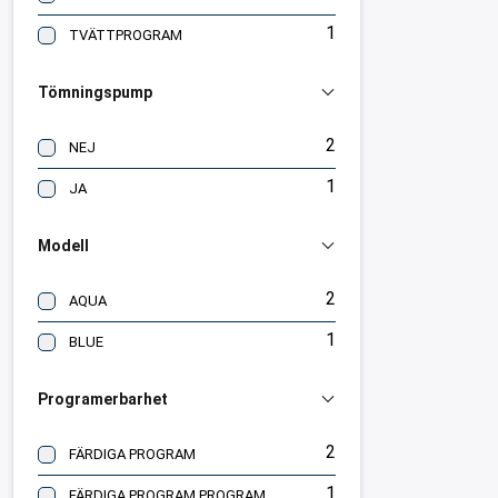
1
TVÄTTPROGRAM
Tömningspump
2
NEJ
1
JA
Modell
2
AQUA
1
BLUE
Programerbarhet
2
FÄRDIGA PROGRAM
1
FÄRDIGA PROGRAM,PROGRAMERBAR