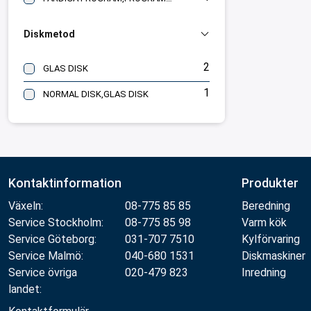
Diskmetod
2
GLAS DISK
1
NORMAL DISK,GLAS DISK
Kontaktinformation
Produkter
Växeln:
08-775 85 85
Beredning
Service Stockholm:
08-775 85 98
Varm kök
Service Göteborg:
031-707 7510
Kylförvaring
Service Malmö:
040-680 1531
Diskmaskiner
Service övriga
020-479 823
Inredning
landet: