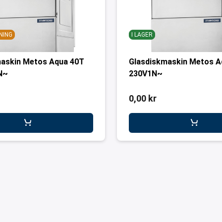
NING
I LAGER
maskin Metos Aqua 40T
Glasdiskmaskin Metos A
N~
230V1N~
0,00 kr