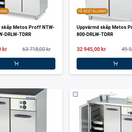
NING
PÅ BESTÄLLNING
 skåp Metos Proff NTW-
Uppvärmd skåp Metos P
LW-DRLW-TDRR
800-DRLW-TDRR
 kr
63 718,00 kr
32 945,00 kr
49 5