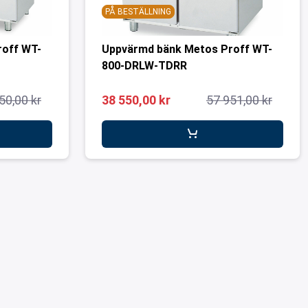
PÅ BESTÄLLNING
roff WT-
Uppvärmd bänk Metos Proff WT-
800-DRLW-TDRR
50,00 kr
38 550,00 kr
57 951,00 kr