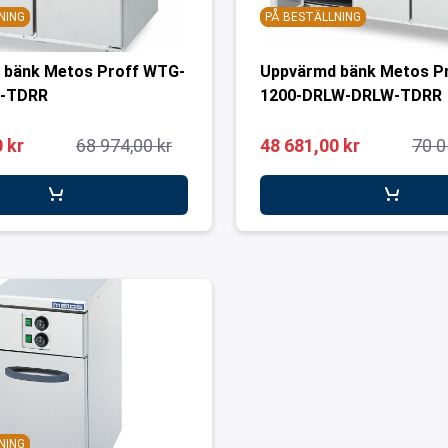
NING
PÅ BESTÄLLNING
 bänk Metos Proff WTG-
Uppvärmd bänk Metos P
W-TDRR
1200-DRLW-DRLW-TDRR
 kr
68 974,00 kr
48 681,00 kr
70 0
NING