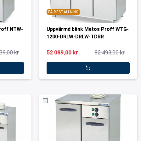
PÅ BESTÄLLNING
roff NTW-
Uppvärmd bänk Metos Proff WTG-
1200-DRLW-DRLW-TDRR
39,00 kr
52 089,00 kr
82 493,00 kr