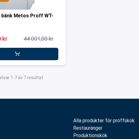
 bänk Metos Proff WT-
 kr
44 001,00 kr
Visar 1-7 av 7 resultat.
Alla produkter för proffskök
Restauranger
Produktionskök