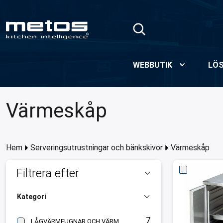
Hoppa till huvudinnehåll
WEBBUTIK
LÖS
Värmeskåp
Hem
Serveringsutrustningar och bänkskivor
Värmeskåp
Filtrera efter
Kategori
7
LÅGVÄRMEUGNAR OCH VÄRMESKÅP