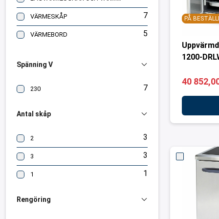
7
VÄRMESKÅP
PÅ BESTÄLL
5
VÄRMEBORD
Uppvärmd
1200-DR
Spänning V
40 852,00
7
230
Antal skåp
3
2
3
3
1
1
Rengöring