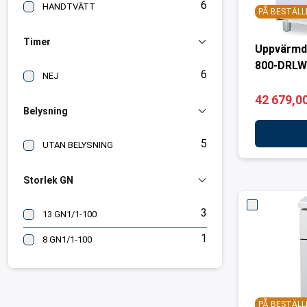
6
HANDTVÄTT
PÅ BESTÄLL
Timer
Uppvärmd
800-DRL
6
NEJ
42 679,00
Belysning
5
UTAN BELYSNING
Storlek GN
3
13 GN1/1-100
1
8 GN1/1-100
PÅ BESTÄLL