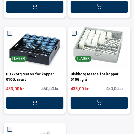
ar för transportlådor
vagnar
ttvagnar
I LAGER
I LAGER
Diskkorg Metos för koppar
Diskkorg Metos för koppar
010G, svart
010G, grå
433,00 kr
450,00 kr
433,00 kr
450,00 kr