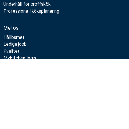
Underhåll för proffskök
Professionell köksplanering
Metos
Hållbarhet
Lediga jobb
Kvalitet
MyKitchen login
SmartKitchen login
Jämför
Registrering som kund
Följa oss:
Metos 2026