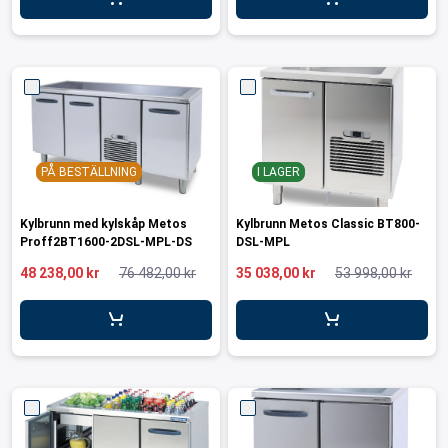
ar för transportlådor
vagnar
ttvagnar
PÅ BESTÄLLNING
I LAGER
Kylbrunn med kylskåp Metos
Kylbrunn Metos Classic BT800-
Proff2BT1600-2DSL-MPL-DS
DSL-MPL
48 238,00 kr
76 482,00 kr
35 038,00 kr
53 998,00 kr