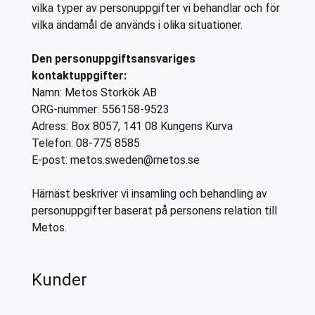
brädor och huggblock
io
änkar med draglådor
neringkyl
ressomaskiner
änkar med draglådor och dörrar
polningsmaskiner för WD huvdiskmaskiner
eringenheter för diskrummet
allationsväggar
kapsvagnar för grytor
örvaring och nedkylning outlet
Träkol
Rotisseriegr
vilka typer av personuppgifter vi behandlar och för
vilka ändamål de används i olika situationer.
vfall, kvarnar och massaupplösare
autrustning och pizza tillbehör
skänkskylbänkar
nar
runnar
polningsmaskiner för WD korgtunneldiskmaskiner
dare och förspolningsduschar
kbanor
kvagnar och bestickvagnar
ning outlet
Lågvärmeu
aurangutrustning spisserier
zabord
bar modulärt kaffesystem
ifunktionsskåp
ddiskmaskiner
utrustning
ifunktionsvagnar
tutrustning outlet
Den personuppgiftsansvariges
kontaktuppgifter:
hällar
rala skåp
erpapper och termoskannor
kdiskmaskiner
 och högtryckstvättar
vagnar
inredning outlet
Namn: Metos Storkök AB
ar
riksdispensrar
ndiskmaskiner
sängvagnar
 outlet produkter
ORG-nummer: 556158-9523
Adress: Box 8057, 141 08 Kungens Kurva
öser
endispensrar
tiwasher
vfallsvagnar och avfallsvagnar
Telefon: 08-775 8585
E-post: metos.sweden@metos.se
mandrar och brödrostar
ellanlister för brunnar och draglådor
kreturvagnar
takokare
elampor och värmelister
urvagnar
Härnäst beskriver vi insamling och behandling av
personuppgifter baserat på personens relation till
iutrustning
rikskassettvagnar
Metos.
värmeri
vagnar och kryddvagnar
ulator
jvagnar för sallad
Kunder
erivagnar