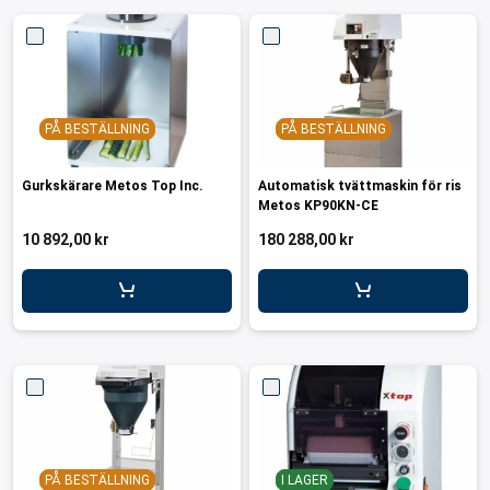
PÅ BESTÄLLNING
PÅ BESTÄLLNING
Gurkskärare Metos Top Inc.
Automatisk tvättmaskin för ris
Metos KP90KN-CE
10 892,00 kr
180 288,00 kr
PÅ BESTÄLLNING
I LAGER