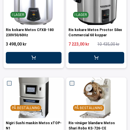
ar för transportlådor
vagnar
I LAGER
I LAGER
ttvagnar
Ris kokare Metos CFXB-180
Ris kokare Metos Proctor Silex
230V50/60Hz
Commercial 60 koppar
3 498,00 kr
7 223,00 kr
10 435,00 kr
PÅ BESTÄLLNING
PÅ BESTÄLLNING
Nigiri Sushi maskin Metos xTOP-
Ris-vinäger blandare Metos
N1
Shari Robo KS-726-CE