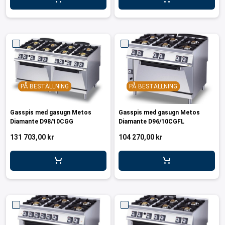
ar för transportlådor
vagnar
ttvagnar
PÅ BESTÄLLNING
PÅ BESTÄLLNING
Gasspis med gasugn Metos
Gasspis med gasugn Metos
Diamante D98/10CGG
Diamante D96/10CGFL
131 703,00 kr
104 270,00 kr