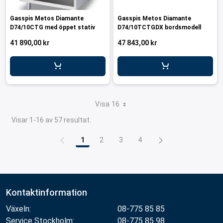
Gasspis Metos Diamante
Gasspis Metos Diamante
D74/10CTG med öppet stativ
D74/10TCTGDX bordsmodell
41 890,00 kr
47 843,00 kr
Visa 16
Visar 1-16 av 57 resultat.
1
2
3
4
Sida
Sida
Sida
Sida
Kontaktinformation
Växeln:
08-775 85 85
Service Stockholm:
08-775 85 98