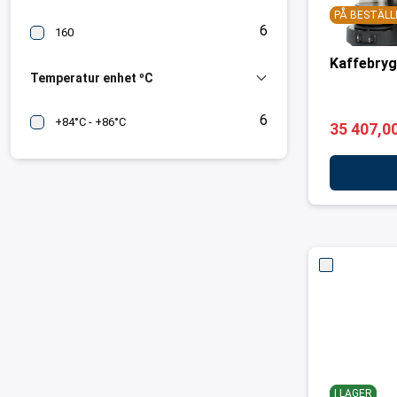
PÅ BESTÄLL
6
160
Kaffebry
Temperatur enhet ºC
6
+84°C - +86°C
35 407,00
I LAGER