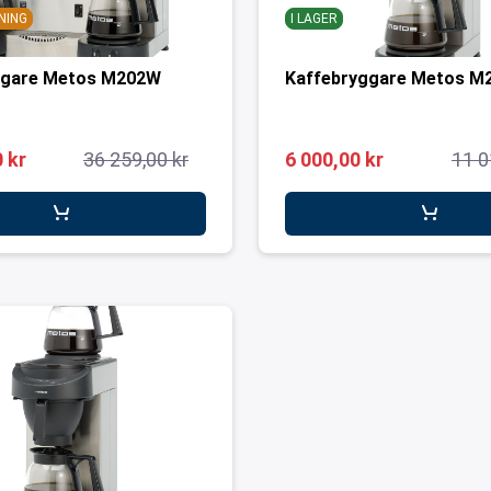
NING
I LAGER
ggare Metos M202W
Kaffebryggare Metos M
 kr
36 259,00 kr
6 000,00 kr
11 0