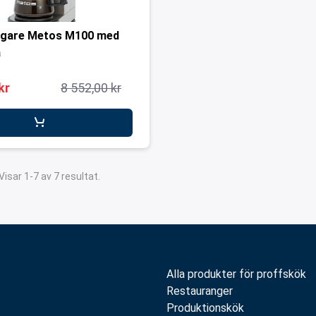
ggare Metos M100 med
a
kr
8 552,00 kr
Visar 1-7 av 7 resultat.
Alla produkter för proffskök
Restauranger
Produktionskök