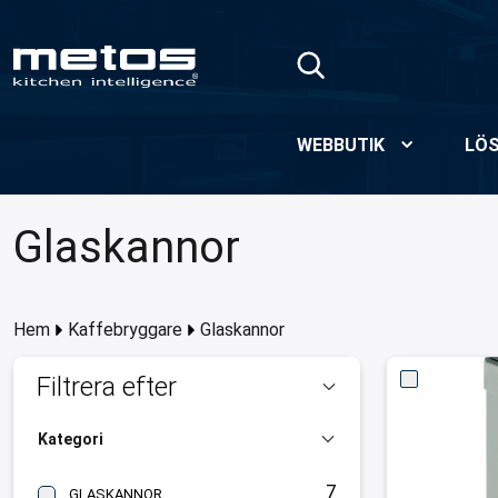
Hoppa till huvudinnehåll
WEBBUTIK
LÖS
Glaskannor
Hem
Kaffebryggare
Glaskannor
Filtrera efter
Kategori
7
GLASKANNOR