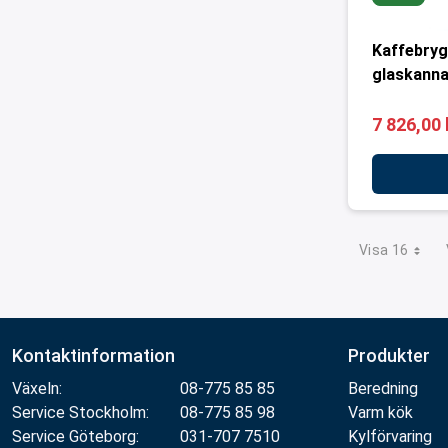
Kaffebry
glaskann
7 826,00 
Visa 16
Kontaktinformation
Produkter
Växeln:
08-775 85 85
Beredning
Service Stockholm:
08-775 85 98
Varm kök
Service Göteborg:
031-707 7510
Kylförvaring