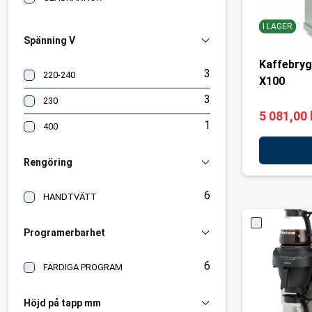
I LAGER
Spänning V
Kaffebryg
3
220-240
X100
3
230
5 081,00 
1
400
Rengöring
6
HANDTVÄTT
Programerbarhet
6
FÄRDIGA PROGRAM
Höjd på tapp mm