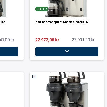
I LAGER
102
Kaffebryggare Metos M200W
41,00 kr
22 973,00 kr
27 991,00 kr