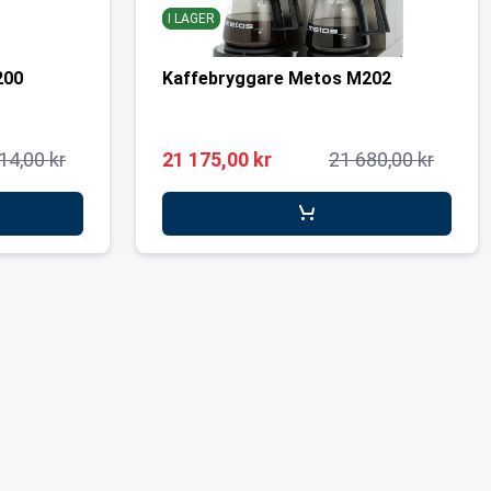
I LAGER
200
Kaffebryggare Metos M202
14,00 kr
21 175,00 kr
21 680,00 kr