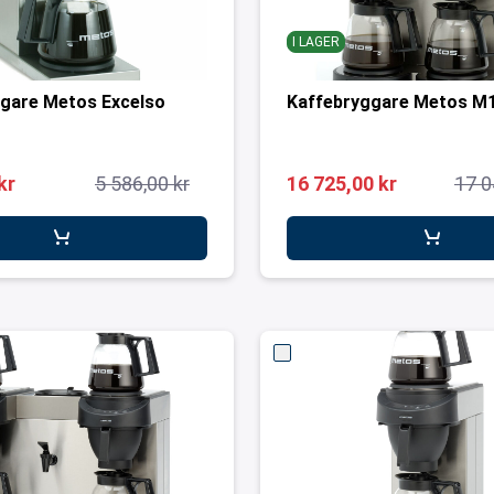
I LAGER
gare Metos Excelso
Kaffebryggare Metos M
kr
5 586,00 kr
16 725,00 kr
17 0