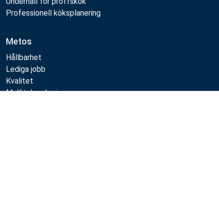
Underhåll för proffskök
Professionell köksplanering
Metos
Hållbarhet
Lediga jobb
Kvalitet
MyKitchen login
SmartKitchen login
Registrering som kund
Följa oss:
Metos 2026