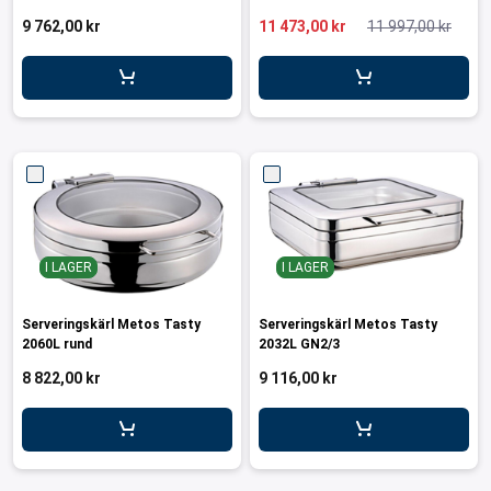
ar för transportlådor
9 762,00 kr
11 473,00 kr
11 997,00 kr
vagnar
ttvagnar
I LAGER
I LAGER
Serveringskärl Metos Tasty
Serveringskärl Metos Tasty
2060L rund
2032L GN2/3
8 822,00 kr
9 116,00 kr