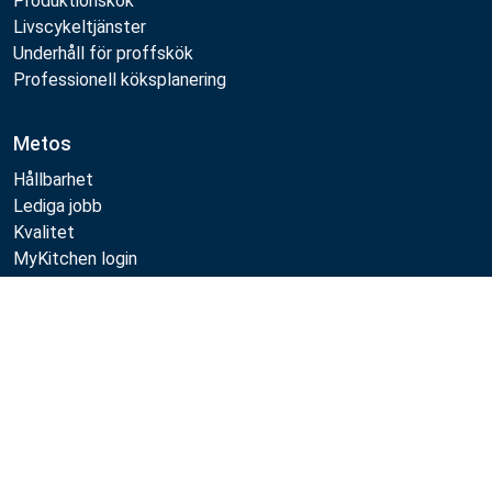
Produktionskök
Livscykeltjänster
Underhåll för proffskök
Professionell köksplanering
Metos
Hållbarhet
Lediga jobb
Kvalitet
MyKitchen login
SmartKitchen login
Registrering som kund
Jämför
Följa oss: