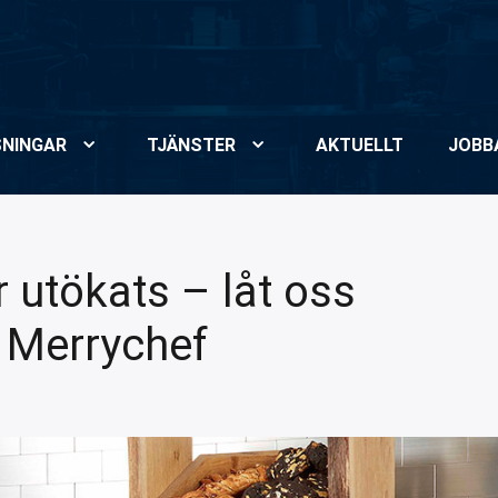
NINGAR
TJÄNSTER
AKTUELLT
JOBB
r utökats – låt oss
 Merrychef