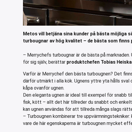
Metos vill betjäna sina kunder på bästa möjliga 
turbougnar av hög kvalitet – de bästa som finns
– Merrychefs turbougnar är de bästa på marknaden. U
för sig själv, berättar
produktchefen Tobias Heisk
Varför är Merrychef den bästa turbougnen? Det finn
därför utmärkt i alla kök. Ugnens yttre yta hålls sva
kåpa ovanför ugnen.
Den eleganta ugnen är ideal till exempel för snabb til
fisk, kött – allt det här tillreder du snabbt och enke
kan ugnen användas för att tillreda många slags rätter
– Turbougnen kombinerar tre uppvärmningstekniker: 
vare de här egenskaperna är turbougnen mycket effek