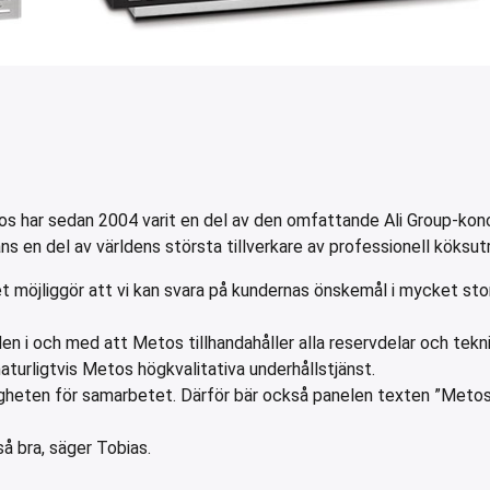
os har sedan 2004 varit en del av den omfattande Ali Group-kon
ns en del av världens största tillverkare av professionell köksut
et möjliggör att vi kan svara på kundernas önskemål i mycket sto
n i och med att Metos tillhandahåller alla reservdelar och tekn
aturligtvis Metos högkvalitativa underhållstjänst.
igheten för samarbetet. Därför bär också panelen texten ”Meto
å bra, säger Tobias.