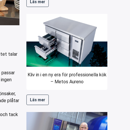
Läs mer
tet talar
 passar
Kliv in i en ny era för professionella kök
 ingen
– Metos Aureno
önsaker,
Läs mer
ade plåtar
 och tack