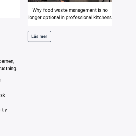
Why food waste management is no
longer optional in professional kitchens
Läs mer
cernen,
rustning.
r
isk
s by