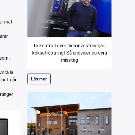
der mat
arar
Ta kontroll över dina investeringar i
köksutrustning! Så undviker du dyra
som i
misstag
tveckla
Läs mer
ghet går
uranger