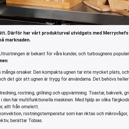
sätt. Därför har vårt produkturval utvidgats med Merrychefs
 på marknaden.
trustningen är bekant för våra kunder, och turbougnens populari
anen
.
s många orsaker. Den kompakta ugnen tar inte mycket plats, och
l och det gör att ugnen är trygg för användarna. Det behövs heller
lredning, rostning, grillning och uppvärmning. Toastar, bakverk, gr
lt i den här multifunktionella maskinen. Med hjälp av olika färgkod
, allt från omelett.
konvektion, rostningstemperatur som kan riktas och mikrovågor,
tiv, berättar Tobias.