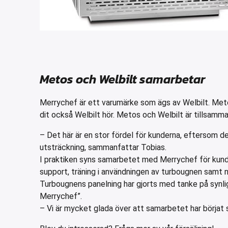
Metos och Welbilt samarbetar
Merrychef är ett varumärke som ägs av Welbilt. Met
dit också Welbilt hör. Metos och Welbilt är tillsamma
– Det här är en stor fördel för kunderna, eftersom d
utsträckning, sammanfattar Tobias.
I praktiken syns samarbetet med Merrychef för kunde
support, träning i användningen av turbougnen samt n
Turbougnens panelning har gjorts med tanke på synl
Merrychef”.
– Vi är mycket glada över att samarbetet har börjat s