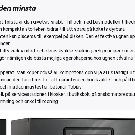
den minsta
et första är den givetvis snabb. Till och med basmodellen tillre
en kompakta storleken bidrar till att spara på kökets dyrbara
ten kan placeras till exempel på disken. Den effektiva ugnen sp
ingar.
ilts verksamhet och deras kvalitetssäkring och principer om en
ggör nämligen de bästa möjliga egenskaperna hos ugnen såväl nu 
pparat. Man köper också all kompetens och vilja att ständigt u
nan den tas i bruk. För att garantera en hög kvalitet och pålitli
och matlagningstester, betonar Tobias.
l, på servicestationer, i kiosker, i butikskök, på snabbmatsresta
mning och enkel tillredning.