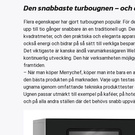
Den snabbaste turbougnen – och 
Flera egenskaper har gjort turbougnen populär. För d
upp till tio gånger snabbare än en traditionell ugn. D
kvadratmeter, och den praktiska och eleganta appara
också energi och bidrar på så sätt till verkliga bespar
Det viktigaste är kanske ändå varumärkesägaren Welb
kontinuerlig utveckling. Den här verksamheten möjli
framtiden.
– När man köper Merrychef, köper man inte bara en a
den bästa produkten på marknaden. Varje ugn testas in
ugnarna igenom omfattande tekniska produkttester 
Ugnen passar utmärkt till exempel på kaféer, på hotel
och på alla andra ställen där det behövs snabb uppvär