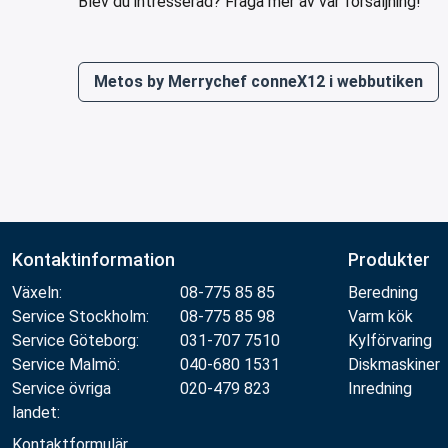
Blev du intresserad? Fråga mer av vår försäljning!
Metos by Merrychef conneX12 i webbutiken
Kontaktinformation
Produkter
Växeln:
08-775 85 85
Beredning
Service Stockholm:
08-775 85 98
Varm kök
Service Göteborg:
031-707 7510
Kylförvaring
Service Malmö:
040-680 1531
Diskmaskiner
Service övriga
020-479 823
Inredning
landet:
Kontaktformulär