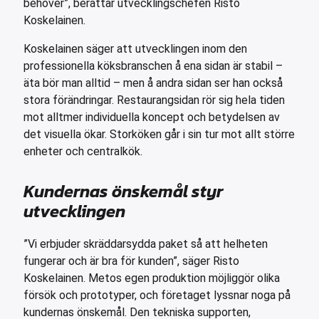
behöver”, berättar utvecklingschefen Risto
ar för transportlådor
Koskelainen.
vagnar
Koskelainen säger att utvecklingen inom den
ttvagnar
professionella köksbranschen å ena sidan är stabil –
äta bör man alltid – men å andra sidan ser han också
stora förändringar. Restaurangsidan rör sig hela tiden
mot alltmer individuella koncept och betydelsen av
det visuella ökar. Storköken går i sin tur mot allt större
enheter och centralkök.
Kundernas önskemål styr
utvecklingen
”Vi erbjuder skräddarsydda paket så att helheten
fungerar och är bra för kunden”, säger Risto
Koskelainen. Metos egen produktion möjliggör olika
försök och prototyper, och företaget lyssnar noga på
kundernas önskemål. Den tekniska supporten,