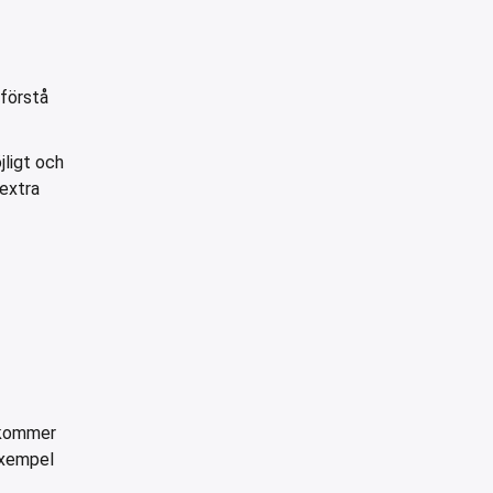
 förstå
jligt och
 extra
k kommer
 exempel