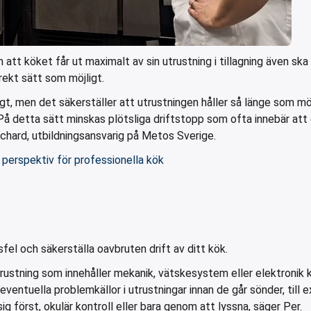
att köket får ut maximalt av sin utrustning i tillagning även ska
rrekt sätt som möjligt.
igt, men det säkerställer att utrustningen håller så länge som mö
På detta sätt minskas plötsliga driftstopp som ofta innebär att
Richard, utbildningsansvarig på Metos Sverige.
 perspektiv för professionella kök
sfel och säkerställa oavbruten drift av ditt kök.
 utrustning som innehåller mekanik, vätskesystem eller elektroni
a eventuella problemkällor i utrustningar innan de går sönder, till
g först, okulär kontroll eller bara genom att lyssna, säger Per.