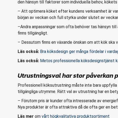
den hänsyn till faktorer som individuella behov, köket
– Att optimera köket efter kundens verksamhet är var
början av veckan och full styrka under slutet av veckan
–Andra anpassningar som ofta behöver tas hänsyn till ä
finns tillgängligt.
– Dessutom finns en växande önskan om att kök ska va
Läs också:
Bra köksdesign ger många fördelar i vardag
Läs också:
Metos professionella köksdesignstjänst k
Utrustningsval har stor påverkan 
Professionell köksutrustning måste inte bara uppfylla 
tillgängliga utrymme. Rätt val av utrustning har en b
– Förutom pris är kunder ofta intresserade av energie
Nya produkter är ofta attraktiva då de ofta ger en be
Läs mer
om
vårt högkvalitativa produktsortiment