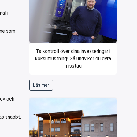
al i
ymme som
Ta kontroll över dina investeringar i
köksutrustning! Så undviker du dyra
misstag
Läs mer
hov och
as snabbt.