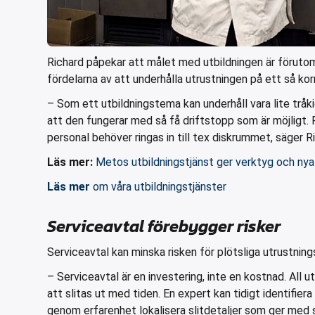
Richard påpekar att målet med utbildningen är förutom 
fördelarna av att underhålla utrustningen på ett så ko
– Som ett utbildningstema kan underhåll vara lite tråk
att den fungerar med så få driftstopp som är möjligt. 
personal behöver ringas in till tex diskrummet, säger 
Läs mer:
Metos utbildningstjänst ger verktyg och nya
Läs mer
om våra utbildningstjänster
Serviceavtal förebygger risker
Serviceavtal kan minska risken för plötsliga utrustning
– Serviceavtal är en investering, inte en kostnad. All
att slitas ut med tiden. En expert kan tidigt identifier
genom erfarenhet lokalisera slitdetaljer som ger med si