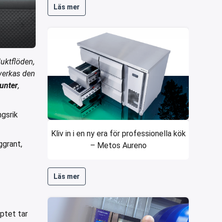
Läs mer
duktflöden,
åverkas den
unter
,
ngsrik
Kliv in i en ny era för professionella kök
ggrant,
– Metos Aureno
Läs mer
ptet tar