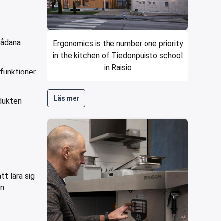
 Sådana
Ergonomics is the number one priority
in the kitchen of Tiedonpuisto school
in Raisio
 funktioner
Läs mer
odukten
tt lära sig
an