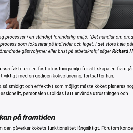
g processer i en ständigt föränderlig miljö. "Det handlar om pro
n process som fokuserar på individer och laget. I det stora hela p
örändrade gästvolymer eller brist på arbetskraft," säger
Richard H
ssa faktorer i en fast utrustningsmiljö för att skapa en framgå
ört viktigt med en gedigen köksplanering, fortsätter han.
ra så smidigt och effektivt som möjligt måste köket planeras no
ofessionellt, personalen utbildas i att använda utrustningen och
rkan på framtiden
m den påverkar kökets funktionalitet långsiktigt. Förutom konce