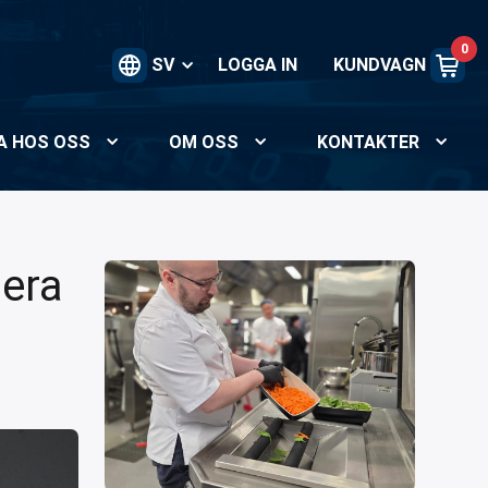
0
SV
LOGGA IN
KUNDVAGN
A HOS OSS
OM OSS
KONTAKTER
gera