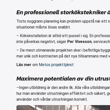
En professionell storkökstekniker är
Trots noggrann planering kan problem uppstå när ett ny
situationer måste lösas snabbt.
– Köksinstallation är alltid ett pussel i sig. En profes
inte påverkas negativt, säger
Per Vivesson
, servicec
– De mest utmanande projekten sker i befintliga byggna
mer unik och kontrasten på det nya tillsammans med va
Läs mer
om
Metos projekttjänst
Maximera potentialen av din utru
–Ingen utbildning är den andre lik. Alla våra utbildning
hur man använder utrustningen effektivt och säkert, ge
använder och vårdar utrustningen korrekt.