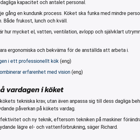
s dagliga kapacitet och antalet personal.
je gång en kundunik process. Köket ska funka med mindre person
. Både frukost, lunch och kväll.
r hur mycket el, vatten, ventilation, avlopp och självklart utr
ra ergonomiska och bekväma för de anställda att arbeta i.
en i ett professionellt kök
(eng)
ombinerar erfarenhet med vision
(eng)
på vardagen i köket
kökets tekniska krav, utan även anpassa sig till dess dagliga be
etydande påverkan på kökets vardag.
ffektivitet och ny teknik, eftersom tekniken på maskiner förändr
tydande lägre el- och vattenförbrukning, säger Richard.