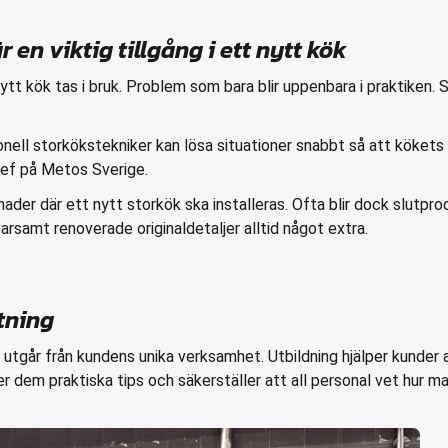
 en viktig tillgång i ett nytt kök
tt kök tas i bruk. Problem som bara blir uppenbara i praktiken.
sionell storkökstekniker kan lösa situationer snabbt så att kökets
hef på Metos Sverige.
der där ett nytt storkök ska installeras. Ofta blir dock slutpr
rsamt renoverade originaldetaljer alltid något extra.
stning
ar utgår från kundens unika verksamhet. Utbildning hjälper kunder a
r dem praktiska tips och säkerställer att all personal vet hur m