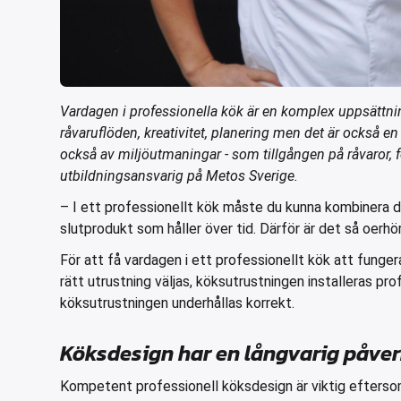
Vardagen i professionella kök är en komplex uppsättnin
råvaruflöden, kreativitet, planering men det är också e
också av miljöutmaningar - som tillgången på råvaror, f
utbildningsansvarig på Metos Sverige.
– I ett professionellt kök måste du kunna kombinera de
slutprodukt som håller över tid. Därför är det så oerh
För att få vardagen i ett professionellt kök att funge
rätt utrustning väljas, köksutrustningen installeras pr
köksutrustningen underhållas korrekt.
Köksdesign har en långvarig påve
Kompetent professionell köksdesign är viktig efterso