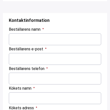
ar för transportlådor
vagnar
Kontaktinformation
ttvagnar
Beställarens namn
:
0
Beställarens e-post
/ 280
:
0
Beställarens telefon
/ 280
:
0
Kökets namn
/ 280
:
0
Kökets adress
/ 280