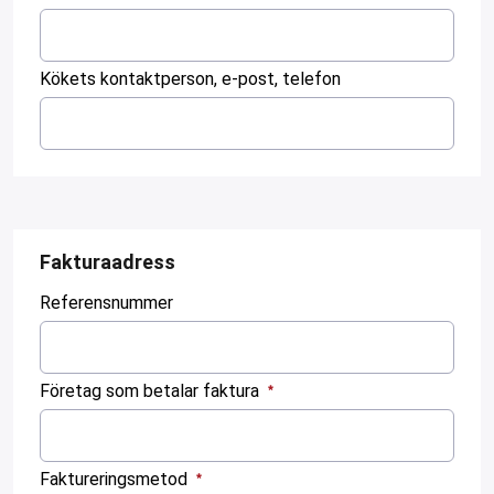
:
0
Kökets kontaktperson, e-post, telefon
/ 280
:
0
/ 280
Fakturaadress
Referensnummer
:
0
Företag som betalar faktura
/ 280
:
0
Faktureringsmetod
/ 280