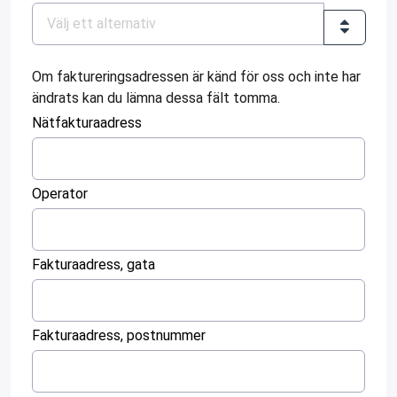
Om faktureringsadressen är känd för oss och inte har
ändrats kan du lämna dessa fält tomma.
Nätfakturaadress
:
0
Operator
/ 280
:
0
Fakturaadress, gata
/ 280
:
0
Fakturaadress, postnummer
/ 280