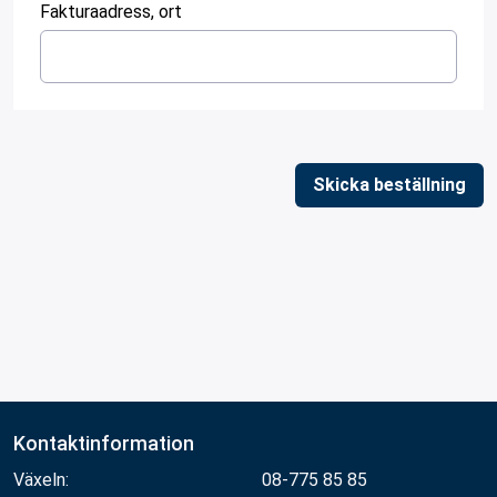
:
0
Fakturaadress, ort
/ 280
:
0
/ 280
Skicka beställning
Kontaktinformation
Växeln:
08-775 85 85