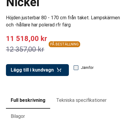
Nickel
ar för transportlådor
vagnar
Höjden justerbar 80 - 170 cm från taket. Lampskärmen
och -hållare har polerad rfr färg
ttvagnar
11 518,00 kr
PÅ BESTÄLLNING
12 357,00 kr
Jämför
Lägg till i kundvagn
Full beskrivning
Tekniska specifikationer
Bilagor