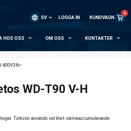
0
SV
LOGGA IN
KUNDVAGN
A HOS OSS
OM OSS
KONTAKTER
H 400V3N~
etos WD-T90 V-H
l höger. Torkzon används vid litet värmeaccumulerande