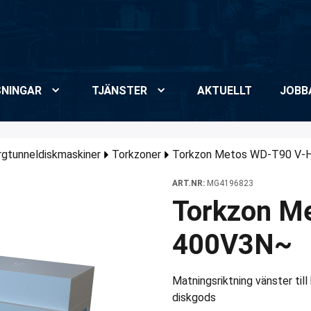
NINGAR
TJÄNSTER
AKTUELLT
JOBB
orgtunneldiskmaskiner
Torkzoner
Torkzon Metos WD-T90 V-
ART.NR:
MG4196823
Torkzon M
400V3N~
Matningsriktning vänster til
diskgods