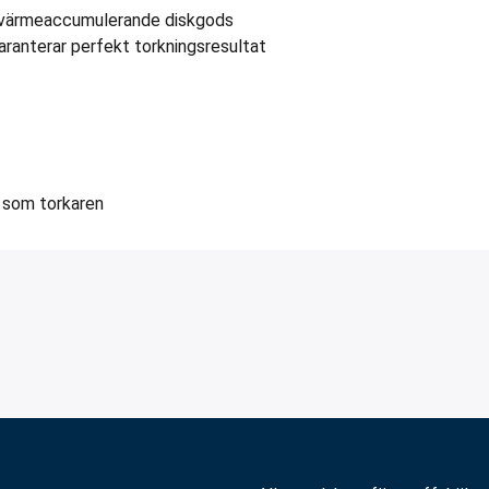
et värmeaccumulerande diskgods
aranterar perfekt torkningsresultat
gt som torkaren