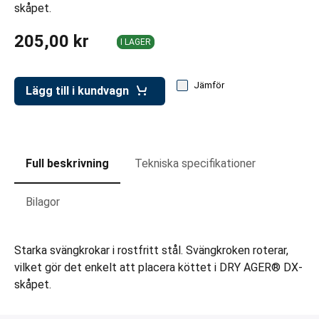
ar för transportlådor
skåpet.
vagnar
205,00 kr
I LAGER
ttvagnar
Jämför
Lägg till i kundvagn
Full beskrivning
Tekniska specifikationer
Bilagor
Starka svängkrokar i rostfritt stål. Svängkroken roterar,
vilket gör det enkelt att placera köttet i DRY AGER® DX-
skåpet.