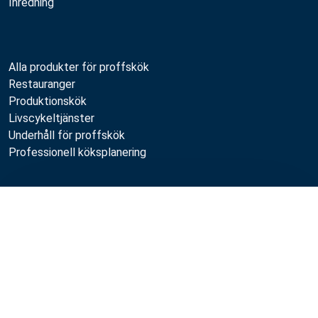
Inredning
Alla produkter för proffskök
Restauranger
Produktionskök
Livscykeltjänster
Underhåll för proffskök
Professionell köksplanering
Metos
Jämför
Hållbarhet
Lediga jobb
Kvalitet
MyKitchen login
SmartKitchen login
Registrering som kund