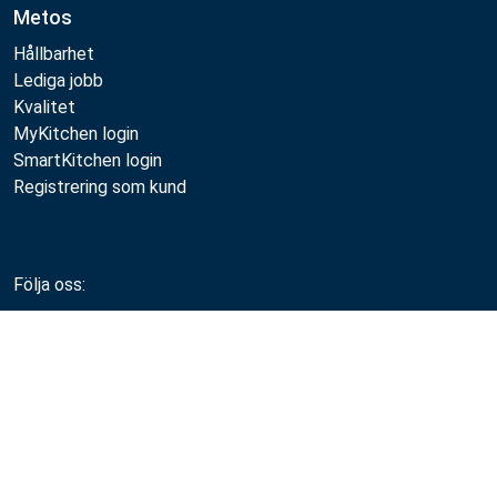
Metos
Hållbarhet
Lediga jobb
Kvalitet
MyKitchen login
SmartKitchen login
Registrering som kund
Följa oss:
Jämför
Metos 2026
Integritetspolicy
Användarvillkor
Försäljning- och garantivillkor
Whistleblow