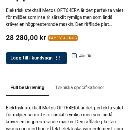
ar för transportlådor
Elektrisk stekhäll Metos OFT64ERA är det perfekta valet
vagnar
för miljöer som inte är särskilt rymliga men som ändå
kräver en högpresterande maskin. Den räfflade plat…
ttvagnar
28 280,00 kr
PÅ BESTÄLLNING
Jämför
Lägg till i kundvagn
Full beskrivning
Tekniska specifikationer
Elektrisk stekhäll Metos OFT64ERA är det perfekta valet
för miljöer som inte är särskilt rymliga men som ändå
kräver en högpresterande maskin. Den räfflade plattan
värms upp med hög effekt elektriska värmeelement, som