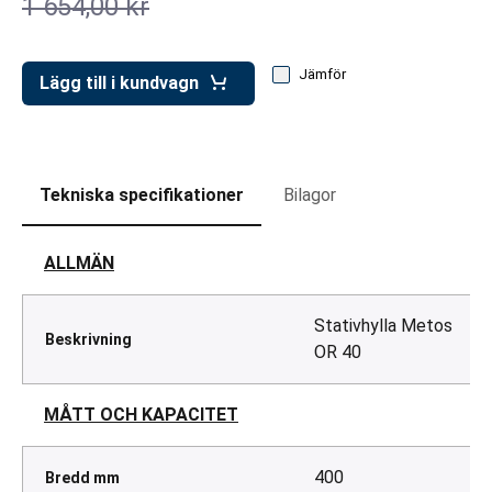
1 654,00 kr
ar för transportlådor
vagnar
Jämför
Lägg till i kundvagn
ttvagnar
Tekniska specifikationer
Bilagor
ALLMÄN
Stativhylla Metos
Beskrivning
OR 40
MÅTT OCH KAPACITET
400
Bredd mm