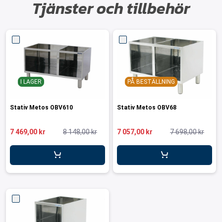
Tjänster och tillbehör
I LAGER
PÅ BESTÄLLNING
Stativ Metos OBV610
Stativ Metos OBV68
7 469,00 kr
8 148,00 kr
7 057,00 kr
7 698,00 kr