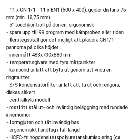
- 11 x GN 1/1 - 11 x EN1 (600 x 400), gejder distans 75
mm (min. 18,75 mm)
- 5" touchkontroll på dörren, ergonomisk
- spara upp till 99 program med kärnproben eller tiden
- flerstegsställ gör det möjligt att placera GN1/1-
pannorna på olika höjder
- innermått 483x730x880 mm
- temperaturgivare med fyra mätpunkter
- kärnsond är lätt att byta ut genom att vrida en
ringmutter
- S/S kondensatorfilter är lätt att ta ut och rengöra,
diskas säkert
- centralkyla modell
- rostfritt stål ut- och invändig beläggning med rundade
innerhörnor
- formgjuten och tät invändig bas
- ergonomiskt handtag i full längd
- HCFC-fri högdensitetspolyuretanskumisolering (ca