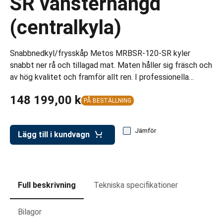
SR vänsterhängd
ar för transportlådor
(centralkyla)
vagnar
ttvagnar
Snabbnedkyl/frysskåp Metos MRBSR-120-SR kyler
snabbt ner rå och tillagad mat. Maten håller sig fräsch och
av hög kvalitet och framför allt ren. I professionella…
148 199,00 kr
PÅ BESTÄLLNING
Jämför
Lägg till i kundvagn
Full beskrivning
Tekniska specifikationer
Bilagor