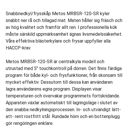
Snabbnedkyl/frysskåp Metos MRBSR-120-SR kyler
snabbt ner rå och tillagad mat. Maten håller sig fräsch och
av hög kvalitet och framför allt ren. I professionella kök
måste särskild uppmärksamhet ägnas livsmedelssäkerhet.
Våra effektiva blästerkylare och frysar uppfyller alla
HACCP-krav.
Metos MRBSR-120-SR är centralkyla modell och
utrustad med 5" touchkontroll på dörren. Det finns färdiga
program för både kyl- och frysfunktioner, från skonsam till
mycket effektiv. Dessutom till dessa kan användaren
lagra användarens egna program. Displayen visar
temperaturen och övervakar programmets fortskridande.
Apparaten växlar automatiskt till lagringsläge i slutet av
den snabba nedkylningsprocessen. In- och utvändigt lätt-
att- rent rostfritt stål. Rundade hörn och en bottenplugg
gör rengöringen enklare.