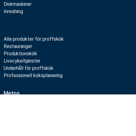
Diskmaskiner
Inredning
Alla produkter för proffskök
Restauranger
Produktionskök
Livscykeltjänster
Underhåll för proffskök
Professionell köksplanering
Metos
Hållbarhet
Jämför
Lediga jobb
Kvalitet
MyKitchen login
SmartKitchen login