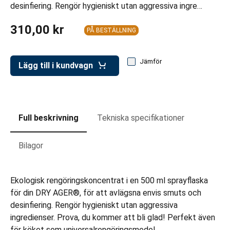
ar för transportlådor
desinfiering. Rengör hygieniskt utan aggressiva ingre…
vagnar
310,00 kr
PÅ BESTÄLLNING
ttvagnar
Jämför
Lägg till i kundvagn
Full beskrivning
Tekniska specifikationer
Bilagor
Ekologisk rengöringskoncentrat i en 500 ml sprayflaska
för din DRY AGER®, för att avlägsna envis smuts och
desinfiering. Rengör hygieniskt utan aggressiva
ingredienser. Prova, du kommer att bli glad! Perfekt även
för köket som universalrengöringsmedel.