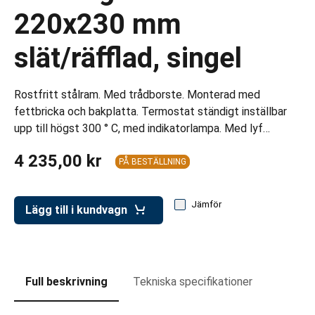
ar för transportlådor
220x230 mm
vagnar
slät/räfflad, singel
ttvagnar
Rostfritt stålram. Med trådborste. Monterad med
fettbricka och bakplatta. Termostat ständigt inställbar
upp till högst 300 ° C, med indikatorlampa. Med lyf…
4 235,00 kr
PÅ BESTÄLLNING
Jämför
Lägg till i kundvagn
Full beskrivning
Tekniska specifikationer