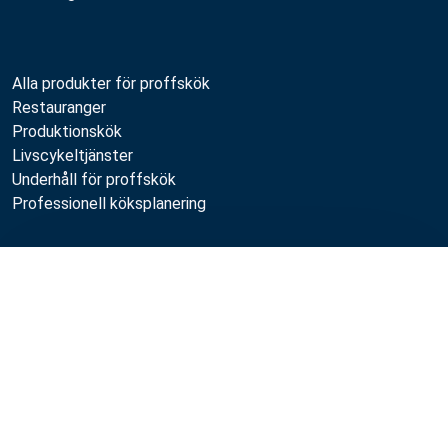
Alla produkter för proffskök
Restauranger
Produktionskök
Livscykeltjänster
Underhåll för proffskök
Professionell köksplanering
Metos
Jämför
Hållbarhet
Lediga jobb
Kvalitet
MyKitchen login
SmartKitchen login
Registrering som kund