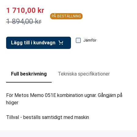
ar för transportlådor
1 710,00 kr
vagnar
PÅ BESTÄLLNING
1 894,00 kr
ttvagnar
Jämför
Lägg till i kundvagn
Full beskrivning
Tekniska specifikationer
För Metos Memo 051E kombination ugnar. Gångjärn på
höger
Tillval - beställs samtidigt med maskin