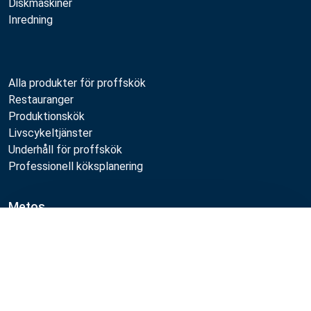
Diskmaskiner
Inredning
Alla produkter för proffskök
Restauranger
Produktionskök
Livscykeltjänster
Underhåll för proffskök
Professionell köksplanering
Metos
Hållbarhet
Jämför
Lediga jobb
Kvalitet
MyKitchen login
SmartKitchen login