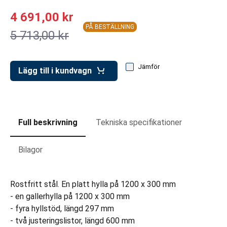
ar för transportlådor
4 691,00 kr
vagnar
PÅ BESTÄLLNING
5 713,00 kr
ttvagnar
Jämför
Lägg till i kundvagn
Full beskrivning
Tekniska specifikationer
Bilagor
Rostfritt stål. En platt hylla på 1200 x 300 mm
- en gallerhylla på 1200 x 300 mm
- fyra hyllstöd, längd 297 mm
- två justeringslistor, längd 600 mm