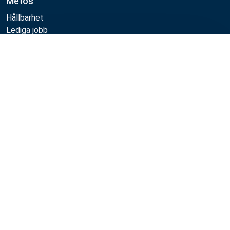
Metos
Hållbarhet
Lediga jobb
Kvalitet
Jämför
MyKitchen login
SmartKitchen login
Registrering som kund
Följa oss:
Metos 2026
Integritetspolicy
Användarvillkor
Försäljning- och garantivillkor
Whistleblow