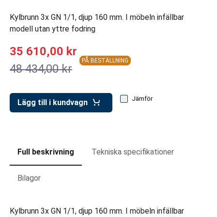
ar för transportlådor
Kylbrunn 3x GN 1/1, djup 160 mm. I möbeln infällbar
vagnar
modell utan yttre fodring
ttvagnar
35 610,00 kr
PÅ BESTÄLLNING
48 434,00 kr
Jämför
Lägg till i kundvagn
Full beskrivning
Tekniska specifikationer
Bilagor
Kylbrunn 3x GN 1/1, djup 160 mm. I möbeln infällbar