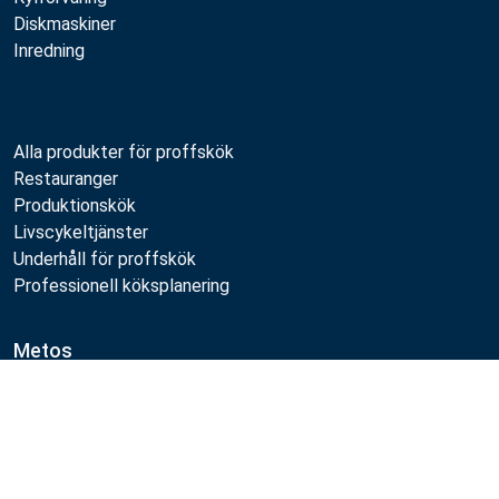
Diskmaskiner
Inredning
Alla produkter för proffskök
Restauranger
Produktionskök
Livscykeltjänster
Underhåll för proffskök
Professionell köksplanering
Metos
Hållbarhet
Jämför
Lediga jobb
Kvalitet
MyKitchen login
SmartKitchen login