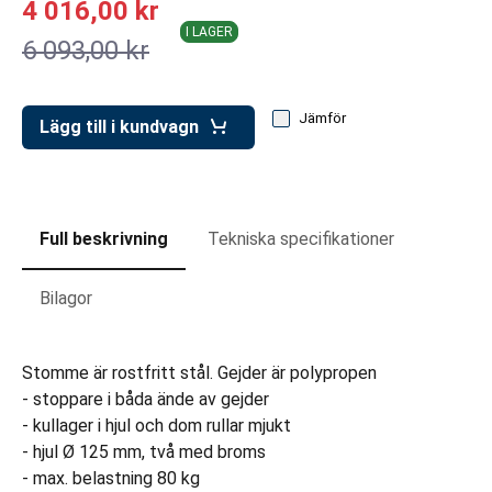
4 016,00 kr
ar för transportlådor
I LAGER
6 093,00 kr
vagnar
ttvagnar
Jämför
Lägg till i kundvagn
Full beskrivning
Tekniska specifikationer
Bilagor
Stomme är rostfritt stål. Gejder är polypropen
- stoppare i båda ände av gejder
- kullager i hjul och dom rullar mjukt
- hjul Ø 125 mm, två med broms
- max. belastning 80 kg