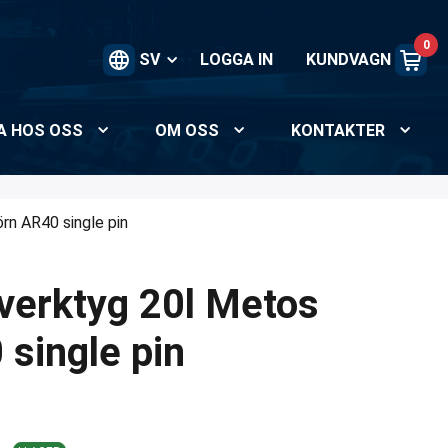
0
SV
LOGGA IN
KUNDVAGN
A HOS OSS
OM OSS
KONTAKTER
rn AR40 single pin
 verktyg 20l Metos
 single pin