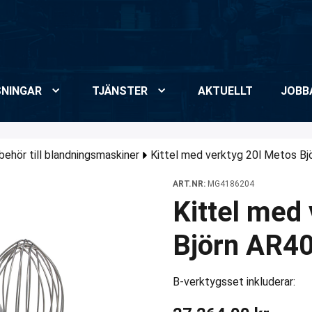
NINGAR
TJÄNSTER
AKTUELLT
JOBB
lbehör till blandningsmaskiner
Kittel med verktyg 20l Metos Bjö
ART.NR:
MG4186204
Kittel med
Björn AR40
B-verktygsset inkluderar: