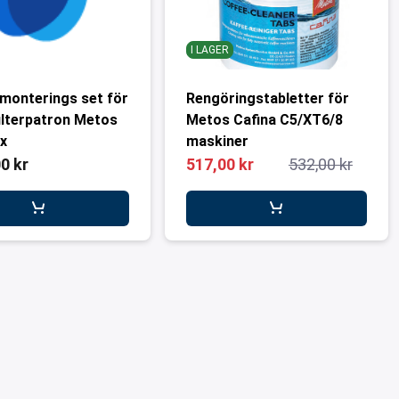
I LAGER
 monterings set för
Rengöringstabletter för
ilterpatron Metos
Metos Cafina C5/XT6/8
x
maskiner
0 kr
517,00 kr
532,00 kr