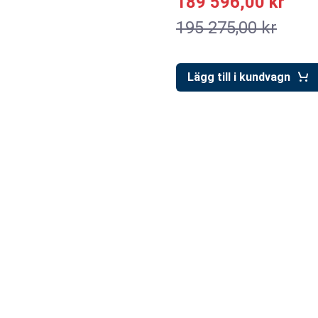
189 596,00 kr
195 275,00 kr
Lägg till i kundvagn