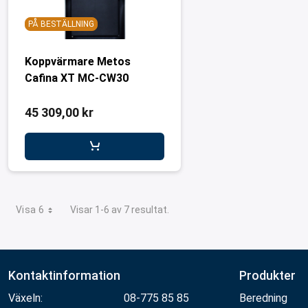
PÅ BESTÄLLNING
Koppvärmare Metos
Cafina XT MC-CW30
45 309,00 kr
Visa 6
Visar 1-6 av 7 resultat.
Kontaktinformation
Produkter
Växeln:
08-775 85 85
Beredning