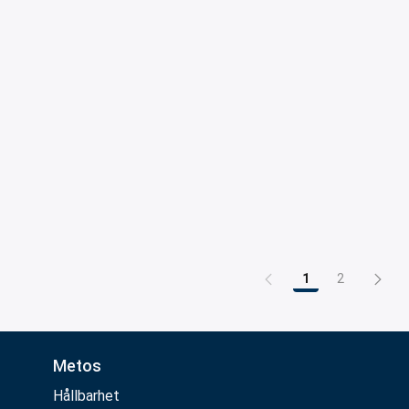
1
2
Sida
Sida
Metos
Hållbarhet