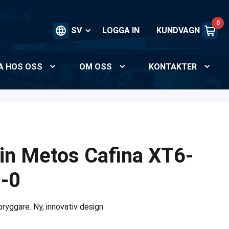
0
SV
LOGGA IN
KUNDVAGN
A HOS OSS
OM OSS
KONTAKTER
n Metos Cafina XT6-
-0
ryggare. Ny, innovativ design