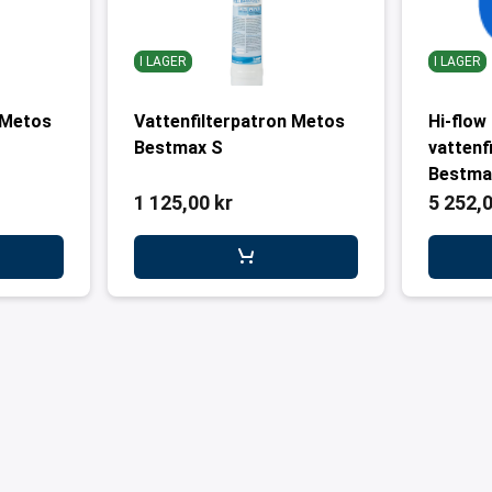
I LAGER
I LAGER
 Metos
Vattenfilterpatron Metos
Hi-flow
Bestmax S
vattenf
Bestma
1 125,00 kr
5 252,0