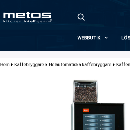
Hoppa till huvudinnehåll
WEBBUTIK
LÖS
Hem
Kaffebryggare
Helautomatiska kaffebryggare
Kaffe