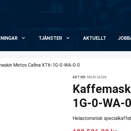
NINGAR
TJÄNSTER
AKTUELLT
JOBB
maskin Metos Cafina XT6-1G-0-WA-0-0
ART.NR:
MG4136206
Kaffemaski
1G-0-WA-0
Helautomatisk specialkaffeb