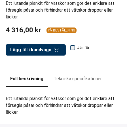
ar för transportlådor
Ett lutande plankit för vätskor som gör det enklare att
försegla påsar och förhindrar att vätskor droppar eller
vagnar
läcker.
ttvagnar
4 316,00 kr
PÅ BESTÄLLNING
Jämför
Lägg till i kundvagn
Full beskrivning
Tekniska specifikationer
Ett lutande plankit för vätskor som gör det enklare att
försegla påsar och förhindrar att vätskor droppar eller
läcker.