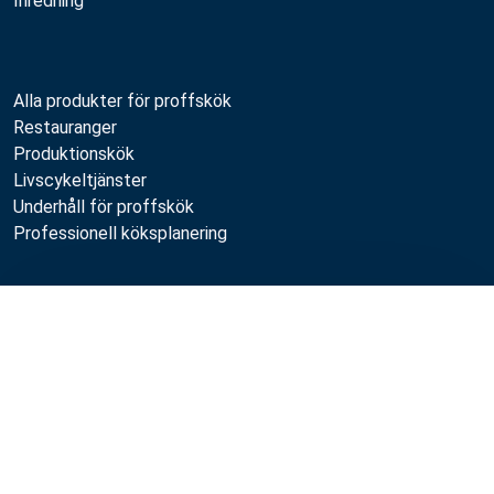
Inredning
Alla produkter för proffskök
Restauranger
Produktionskök
Livscykeltjänster
Underhåll för proffskök
Professionell köksplanering
Metos
Jämför
Hållbarhet
Lediga jobb
Kvalitet
MyKitchen login
SmartKitchen login
Registrering som kund