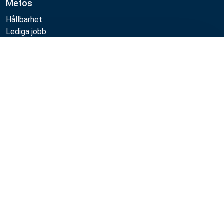
Metos
Hållbarhet
Lediga jobb
Kvalitet
Jämför
MyKitchen login
SmartKitchen login
Registrering som kund
Följa oss:
Metos 2026
Integritetspolicy
Användarvillkor
Försäljning- och garantivillkor
Whistleblow