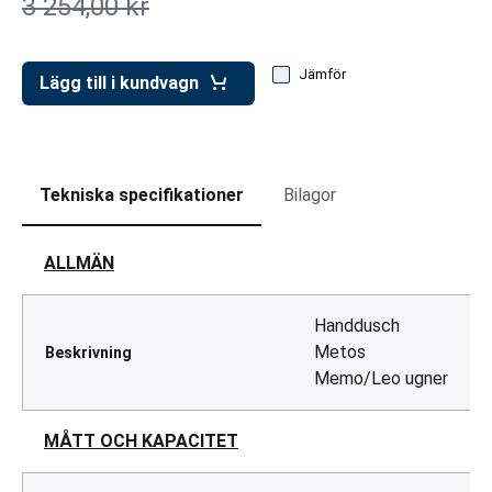
3 254,00 kr
ar för transportlådor
vagnar
Jämför
Lägg till i kundvagn
ttvagnar
Tekniska specifikationer
Bilagor
ALLMÄN
Handdusch
Metos
Beskrivning
Memo/Leo ugner
MÅTT OCH KAPACITET