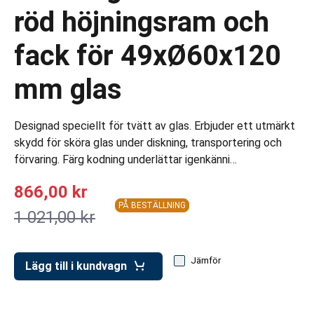
ar för transportlådor
röd höjningsram och
vagnar
fack för 49xØ60x120
ttvagnar
mm glas
Designad speciellt för tvätt av glas. Erbjuder ett utmärkt
skydd för sköra glas under diskning, transportering och
förvaring. Färg kodning underlättar igenkänni…
866,00 kr
PÅ BESTÄLLNING
1 021,00 kr
Jämför
Lägg till i kundvagn