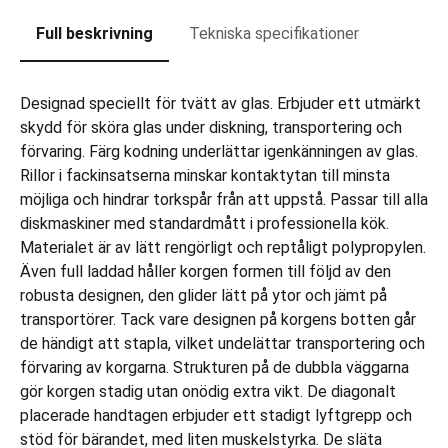
Full beskrivning
Tekniska specifikationer
Designad speciellt för tvätt av glas. Erbjuder ett utmärkt
skydd för sköra glas under diskning, transportering och
förvaring. Färg kodning underlättar igenkänningen av glas.
Rillor i fackinsatserna minskar kontaktytan till minsta
möjliga och hindrar torkspår från att uppstå. Passar till alla
diskmaskiner med standardmått i professionella kök.
Materialet är av lätt rengörligt och reptåligt polypropylen.
Även full laddad håller korgen formen till följd av den
robusta designen, den glider lätt på ytor och jämt på
transportörer. Tack vare designen på korgens botten går
de händigt att stapla, vilket undelättar transportering och
förvaring av korgarna. Strukturen på de dubbla väggarna
gör korgen stadig utan onödig extra vikt. De diagonalt
placerade handtagen erbjuder ett stadigt lyftgrepp och
stöd för bärandet, med liten muskelstyrka. De släta