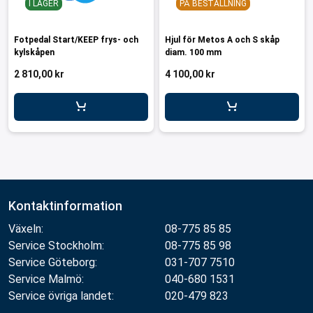
I LAGER
PÅ BESTÄLLNING
Fotpedal Start/KEEP frys- och
Hjul för Metos A och S skåp
kylskåpen
diam. 100 mm
2 810,00 kr
4 100,00 kr
Kontaktinformation
Växeln:
08-775 85 85
Service Stockholm:
08-775 85 98
Service Göteborg:
031-707 7510
Service Malmö:
040-680 1531
Service övriga landet:
020-479 823