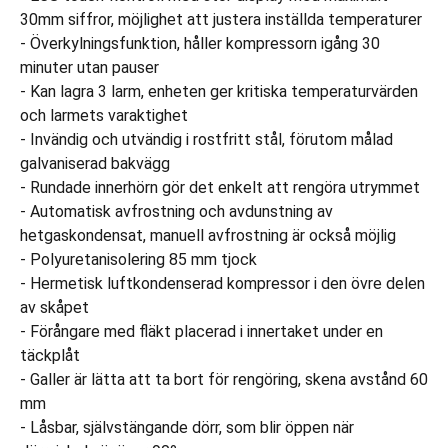
30mm siffror, möjlighet att justera inställda temperaturer
- Överkylningsfunktion, håller kompressorn igång 30
minuter utan pauser
- Kan lagra 3 larm, enheten ger kritiska temperaturvärden
och larmets varaktighet
- Invändig och utvändig i rostfritt stål, förutom målad
galvaniserad bakvägg
- Rundade innerhörn gör det enkelt att rengöra utrymmet
- Automatisk avfrostning och avdunstning av
hetgaskondensat, manuell avfrostning är också möjlig
- Polyuretanisolering 85 mm tjock
- Hermetisk luftkondenserad kompressor i den övre delen
av skåpet
- Förångare med fläkt placerad i innertaket under en
täckplåt
- Galler är lätta att ta bort för rengöring, skena avstånd 60
mm
- Låsbar, självstängande dörr, som blir öppen när