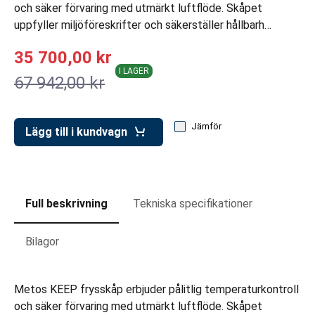
ar för transportlådor
och säker förvaring med utmärkt luftflöde. Skåpet
uppfyller miljöföreskrifter och säkerställer hållbarh…
vagnar
35 700,00 kr
ttvagnar
I LAGER
67 942,00 kr
Jämför
Lägg till i kundvagn
Full beskrivning
Tekniska specifikationer
Bilagor
Metos KEEP frysskåp erbjuder pålitlig temperaturkontroll
och säker förvaring med utmärkt luftflöde. Skåpet