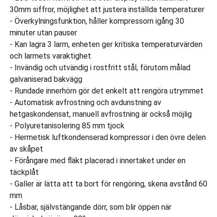
30mm siffror, möjlighet att justera inställda temperaturer
- Överkylningsfunktion, håller kompressorn igång 30
minuter utan pauser
- Kan lagra 3 larm, enheten ger kritiska temperaturvärden
och larmets varaktighet
- Invändig och utvändig i rostfritt stål, förutom målad
galvaniserad bakvägg
- Rundade innerhörn gör det enkelt att rengöra utrymmet
- Automatisk avfrostning och avdunstning av
hetgaskondensat, manuell avfrostning är också möjlig
- Polyuretanisolering 85 mm tjock
- Hermetisk luftkondenserad kompressor i den övre delen
av skåpet
- Förångare med fläkt placerad i innertaket under en
täckplåt
- Galler är lätta att ta bort för rengöring, skena avstånd 60
mm
- Låsbar, självstängande dörr, som blir öppen när