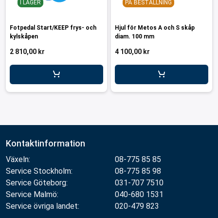
I LAGER
PÅ BESTÄLLNING
Fotpedal Start/KEEP frys- och
Hjul för Metos A och S skåp
kylskåpen
diam. 100 mm
2 810,00 kr
4 100,00 kr
Kontaktinformation
Växeln:
08-775 85 85
Service Stockholm:
08-775 85 98
Service Göteborg:
031-707 7510
Service Malmö:
040-680 1531
Service övriga landet:
020-479 823