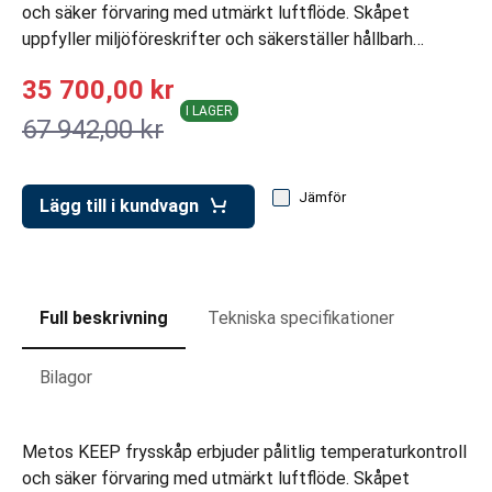
ar för transportlådor
och säker förvaring med utmärkt luftflöde. Skåpet
uppfyller miljöföreskrifter och säkerställer hållbarh…
vagnar
35 700,00 kr
ttvagnar
I LAGER
67 942,00 kr
Jämför
Lägg till i kundvagn
Full beskrivning
Tekniska specifikationer
Bilagor
Metos KEEP frysskåp erbjuder pålitlig temperaturkontroll
och säker förvaring med utmärkt luftflöde. Skåpet