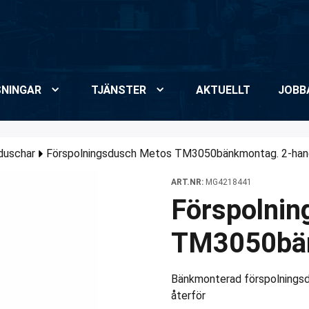
NINGAR
TJÄNSTER
AKTUELLT
JOBB
duschar
Förspolningsdusch Metos TM3050bänkmontag. 2-han
ART.NR:
MG4218441
Förspolni
TM3050bän
Bänkmonterad förspolningsdu
återför