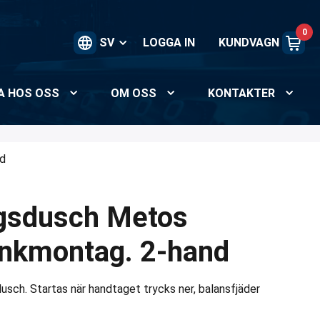
0
SV
LOGGA IN
KUNDVAGN
A HOS OSS
OM OSS
KONTAKTER
d
ngsdusch Metos
kmontag. 2-hand
sch. Startas när handtaget trycks ner, balansfjäder