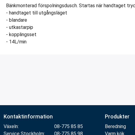
Bänkmonterad förspolningsdusch. Startas när handtaget tryck
- handtaget till utgångsläget
- blandare
- utkastarpip
- kopplingsset
- 14L/min
Kontaktinformation
Produkter
Växeln:
08-775 85 85
Beredning
Service Stockholm:
08-775 85 98
Varm kök