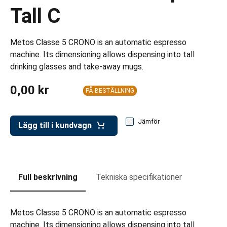
ar för transportlådor
Tall C
vagnar
Metos Classe 5 CRONO is an automatic espresso
ttvagnar
machine. Its dimensioning allows dispensing into tall
drinking glasses and take-away mugs.
0,00 kr
PÅ BESTÄLLNING
Jämför
Lägg till i kundvagn
Full beskrivning
Tekniska specifikationer
Metos Classe 5 CRONO is an automatic espresso
machine. Its dimensioning allows dispensing into tall