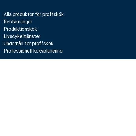
Alla produkter för proffskök
Restauranger
Produktionskök
Livscykeltjänster
Underhåll för proffskök
Professionell köksplanering
Metos
Jämför
Hållbarhet
Lediga jobb
Kvalitet
MyKitchen login
SmartKitchen login
Registrering som kund