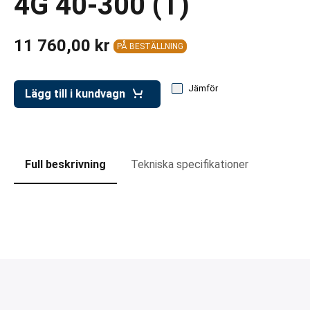
4G 40-300 (T)
ar för transportlådor
vagnar
11 760,00 kr
PÅ BESTÄLLNING
ttvagnar
Jämför
Lägg till i kundvagn
Full beskrivning
Tekniska specifikationer