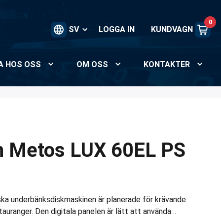
0
SV
LOGGA IN
KUNDVAGN
A HOS OSS
OM OSS
KONTAKTER
n Metos LUX 60EL PS
iska underbänksdiskmaskinen är planerade för krävande
tauranger. Den digitala panelen är lätt att använda…