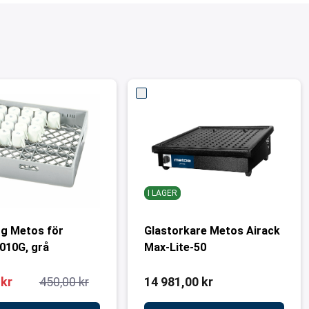
I LAGER
g Metos för
Glastorkare Metos Airack
010G, grå
Max-Lite-50
 kr
450,00 kr
14 981,00 kr