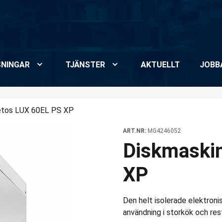
NINGAR
TJÄNSTER
AKTUELLT
JOBB
etos LUX 60EL PS XP
ART.NR:
MG4246052
Diskmaski
XP
Den helt isolerade elektron
användning i storkök och res