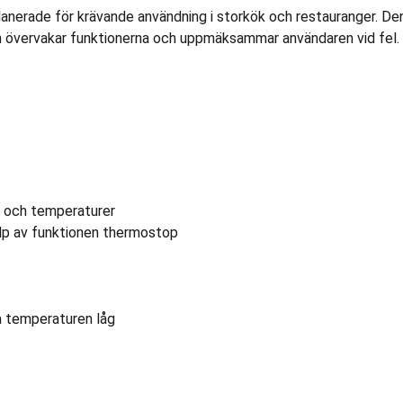
nerade för krävande användning i storkök och restauranger. Den d
h övervakar funktionerna och uppmäksammar användaren vid fel.
n och temperaturer
jälp av funktionen thermostop
ga temperaturen låg