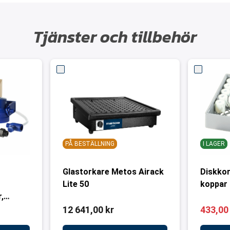
Tjänster och tillbehör
PÅ BESTÄLLNING
I LAGER
r
Glastorkare Metos Airack
Diskkor
Lite 50
koppar 
,
min
12 641,00 kr
433,00