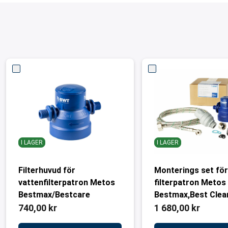
I LAGER
I LAGER
Filterhuvud för
Monterings set fö
vattenfilterpatron Metos
filterpatron Metos
Bestmax/Bestcare
Bestmax,Best Clear
Bestcare ochBest
740,00 kr
1 680,00 kr