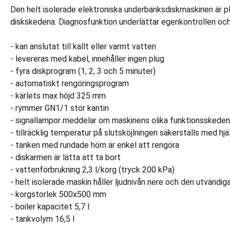
Den helt isolerade elektroniska underbänksdiskmaskinen är pla
diskskedena. Diagnosfunktion underlättar egenkontrollen oc
- kan anslutat till kallt eller varmt vatten
- levereras med kabel, innehåller ingen plug
- fyra diskprogram (1, 2, 3 och 5 minuter)
- automatiskt rengöringsprogram
- kärlets max höjd 325 mm
- rymmer GN1/1 stor kantin
- signallampor meddelar om maskinens olika funktionsskede
- tillräcklig temperatur på slutsköjlningen säkerställs med h
- tanken med rundade hörn är enkel att rengöra
- diskarmen är lätta att ta bort
- vattenförbrukning 2,3 l/korg (tryck 200 kPa)
- helt isolerade maskin håller ljudnivån nere och den utvändi
- korgstorlek 500x500 mm
- boiler kapacitet 5,7 l
- tankvolym 16,5 l