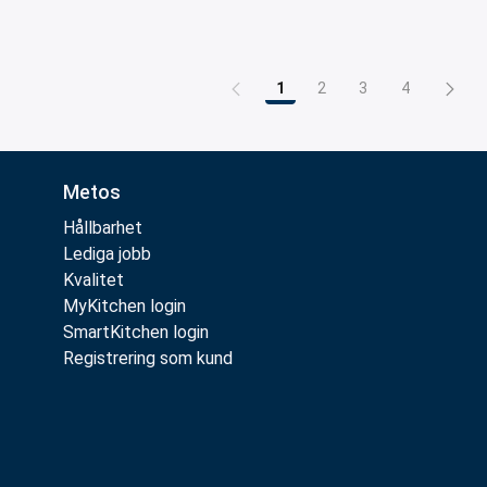
1
2
3
4
Sida
Sida
Sida
Sida
Metos
Hållbarhet
Lediga jobb
Kvalitet
MyKitchen login
SmartKitchen login
Registrering som kund