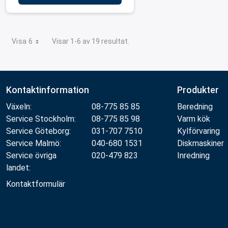
Visa 6
Visar 1-6 av 19 resultat.
Kontaktinformation
Produkter
Växeln:
08-775 85 85
Beredning
Service Stockholm:
08-775 85 98
Varm kök
Service Göteborg:
031-707 7510
Kylförvaring
Service Malmö:
040-680 1531
Diskmaskiner
Service övriga
020-479 823
Inredning
landet:
Kontaktformulär