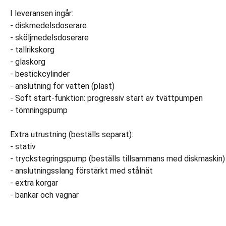
I leveransen ingår:
- diskmedelsdoserare
- sköljmedelsdoserare
- tallrikskorg
- glaskorg
- bestickcylinder
- anslutning för vatten (plast)
- Soft start-funktion: progressiv start av tvättpumpen
- tömningspump
Extra utrustning (beställs separat):
- stativ
- tryckstegringspump (beställs tillsammans med diskmaskin)
- anslutningsslang förstärkt med stålnät
- extra korgar
- bänkar och vagnar