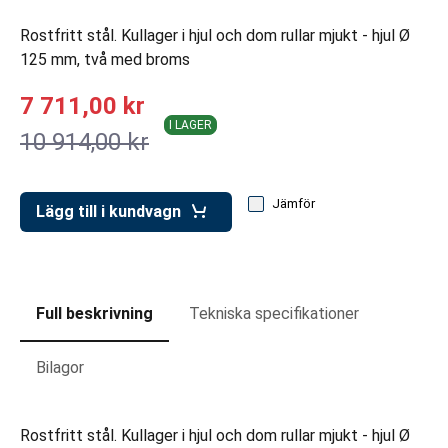
ar för transportlådor
Rostfritt stål. Kullager i hjul och dom rullar mjukt - hjul Ø
vagnar
125 mm, två med broms
ttvagnar
7 711,00 kr
I LAGER
10 914,00 kr
Jämför
Lägg till i kundvagn
Full beskrivning
Tekniska specifikationer
Bilagor
Rostfritt stål. Kullager i hjul och dom rullar mjukt - hjul Ø