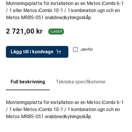
ar för transportlådor
Monteringsplatta för installation av en Metos iCombi 6-1
/ 1 eller Metos iCombi 10-1 / 1 kombination ugn och en
vagnar
Metos MRBS-051 snabbnedkylningsskåp.
ttvagnar
2 721,00 kr
I LAGER
Jämför
Lägg till i kundvagn
Full beskrivning
Tekniska specifikationer
Monteringsplatta för installation av en Metos iCombi 6-1
/ 1 eller Metos iCombi 10-1 / 1 kombination ugn och en
Metos MRBS-051 snabbnedkylningsskåp.