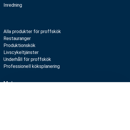
Inredning
Alla produkter för proffskök
Restauranger
Produktionskök
Livscykeltjänster
Underhåll för proffskök
Professionell köksplanering
Metos
Jämför
Hållbarhet
Lediga jobb
Kvalitet
MyKitchen login
SmartKitchen login
Registrering som kund